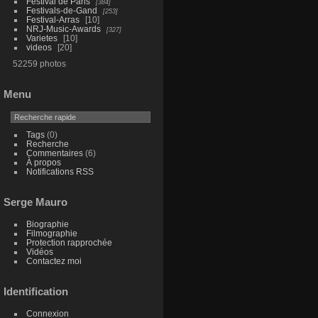
Festival de Paris
384
Festivals-de-Gand
253
Festival-Arras
10
NRJ-Music-Awards
327
Varietes
10
videos
20
52259 photos
Menu
Tags
(0)
Recherche
Commentaires
(6)
À propos
Notifications RSS
Serge Mauro
Biographie
Filmographie
Protection rapprochée
Vidéos
Contactez moi
Identification
Connexion