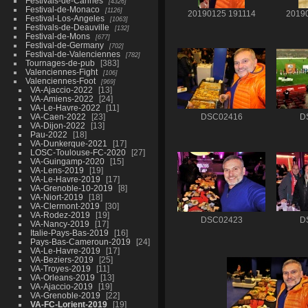
Festivals-de-Cannes
4326
Festival-de-Monaco
1126
20190125 191114
2019
Festival-Los-Angeles
1063
Festivals-de-Deauville
132
Festival-de-Mons
677
Festival-de-Germany
702
Festival-de-Valenciennes
782
Tournages-de-pub
383
Valenciennes-Fight
106
Valenciennes-Foot
969
VA-Ajaccio-2022
13
VA-Amiens-2022
24
VA-Le-Havre-2022
11
VA-Caen-2022
23
DSC02416
D
VA-Dijon-2022
13
Pau-2022
18
VA-Dunkerque-2021
17
LOSC-Toulouse-FC-2020
27
VA-Guingamp-2020
15
VA-Lens-2019
19
VA-Le-Havre-2019
17
VA-Grenoble-10-2019
8
VA-Niort-2019
18
VA-Clermont-2019
30
VA-Rodez-2019
19
DSC02423
D
VA-Nancy-2019
17
Italie-Pays-Bas-2019
16
Pays-Bas-Cameroun-2019
24
VA-Le-Havre-2019
17
VA-Beziers-2019
25
VA-Troyes-2019
11
VA-Orleans-2019
13
VA-Ajaccio-2019
19
VA-Grenoble-2019
22
VA-FC-Lorient-2019
19