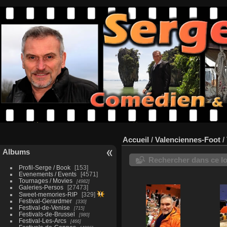
Accueil
/
Valenciennes-Foot
/
Albums
Rechercher dans ce lo
Profil-Serge / Book
153
Evenements / Events
4571
Tournages / Movies
4982
Galeries-Persos
27473
Sweet-memories-RIP
329
Festival-Gerardmer
330
Festival-de-Venise
715
Festivals-de-Brussel
980
Festival-Les-Arcs
466