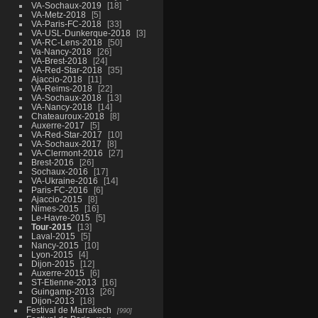
VA-Sochaux-2019
18
VA-Metz-2018
5
VA-Paris-FC-2018
33
VA-USL-Dunkerque-2018
3
VA-RC-Lens-2018
50
Va-Nancy-2018
26
VA-Brest-2018
24
VA-Red-Star-2018
35
Ajaccio-2018
11
VA-Reims-2018
22
VA-Sochaux-2018
13
VA-Nancy-2018
14
Chateauroux-2018
8
Auxerre-2017
5
VA-Red-Star-2017
10
VA-Sochaux-2017
8
VA-Clermont-2016
27
Brest-2016
26
Sochaux-2016
17
VA-Ukraine-2016
14
Paris-FC-2016
6
Ajaccio-2015
8
Nimes-2015
16
Le-Havre-2015
5
Tour-2015
13
Laval-2015
5
Nancy-2015
10
Lyon-2015
4
Dijon-2015
12
Auxerre-2015
6
ST-Etienne-2013
16
Guingamp-2013
26
Dijon-2013
18
Festival de Marrakech
990