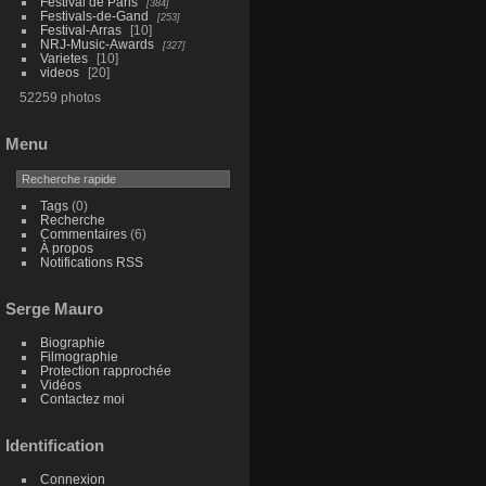
Festival de Paris
384
Festivals-de-Gand
253
Festival-Arras
10
NRJ-Music-Awards
327
Varietes
10
videos
20
52259 photos
Menu
Tags
(0)
Recherche
Commentaires
(6)
À propos
Notifications RSS
Serge Mauro
Biographie
Filmographie
Protection rapprochée
Vidéos
Contactez moi
Identification
Connexion