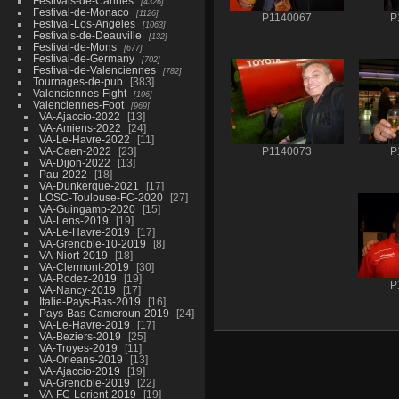
Festivals-de-Cannes
4326
Festival-de-Monaco
1126
P1140067
P
Festival-Los-Angeles
1063
Festivals-de-Deauville
132
Festival-de-Mons
677
Festival-de-Germany
702
Festival-de-Valenciennes
782
Tournages-de-pub
383
Valenciennes-Fight
106
Valenciennes-Foot
969
VA-Ajaccio-2022
13
VA-Amiens-2022
24
VA-Le-Havre-2022
11
VA-Caen-2022
23
P1140073
P
VA-Dijon-2022
13
Pau-2022
18
VA-Dunkerque-2021
17
LOSC-Toulouse-FC-2020
27
VA-Guingamp-2020
15
VA-Lens-2019
19
VA-Le-Havre-2019
17
VA-Grenoble-10-2019
8
VA-Niort-2019
18
VA-Clermont-2019
30
VA-Rodez-2019
19
P
VA-Nancy-2019
17
Italie-Pays-Bas-2019
16
Pays-Bas-Cameroun-2019
24
VA-Le-Havre-2019
17
VA-Beziers-2019
25
VA-Troyes-2019
11
VA-Orleans-2019
13
VA-Ajaccio-2019
19
VA-Grenoble-2019
22
VA-FC-Lorient-2019
19