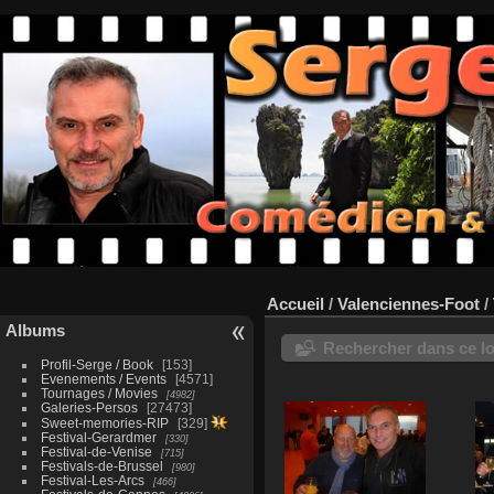
Accueil
/
Valenciennes-Foot
/
Albums
Rechercher dans ce lo
Profil-Serge / Book
153
Evenements / Events
4571
Tournages / Movies
4982
Galeries-Persos
27473
Sweet-memories-RIP
329
Festival-Gerardmer
330
Festival-de-Venise
715
Festivals-de-Brussel
980
Festival-Les-Arcs
466