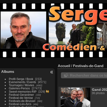
Accueil
/
Festivals-de-Gand
Albums
Rechercher dans ce lo
Profil-Serge / Book
153
Evenements / Events
4571
Tournages / Movies
4982
Galeries-Persos
27473
Gand-20
Sweet-memories-RIP
329
36 photos
Festival-Gerardmer
330
Festival-de-Venise
715
Festivals-de-Brussel
980
Festival-Les-Arcs
466