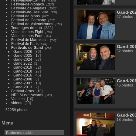
Festivals-de-Cannes
4326
Festival-de-Monaco
1126
Festival-Los-Angeles
1063
Gand-20
Festivals-de-Deauville
132
Festival-de-Mons
677
67 photos
Festival-de-Germany
702
Festival-de-Valenciennes
782
Tournages-de-pub
383
Valenciennes-Fight
106
Valenciennes-Foot
969
Festival de Marrakech
990
Festival de Paris
384
Gand-20
Festivals-de-Gand
253
32 photos
Gand-2026
36
Gand-2025
17
Gand-2024
67
Gand 2022
3
Gand-2019
32
Gand-2018
27
Gand-2016
45
Gand-2008
6
Gand-20
Gand-2007
18
45 photos
Gand-2013
2
Festival-Arras
10
NRJ-Music-Awards
327
Varietes
10
videos
20
52259 photos
Gand-20
18 photos
Menu