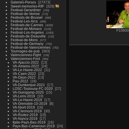
Galeries-Persos
27473
Sweet-memories-RIP
329
Festival-Gerardmer
330
Festival-de-Venise
715
Festivals-de-Brussel
980
Festival-Les-Arcs
466
Festivals-de-Cannes
4326
Festival-de-Monaco
1126
P10800
Festival-Los-Angeles
1063
Festivals-de-Deauville
132
Festival-de-Mons
677
Festival-de-Germany
702
Festival-de-Valenciennes
782
Tournages-de-pub
383
Valenciennes-Fight
106
Valenciennes-Foot
969
VA-Ajaccio-2022
13
VA-Amiens-2022
24
VA-Le-Havre-2022
11
VA-Caen-2022
23
VA-Dijon-2022
13
Pau-2022
18
VA-Dunkerque-2021
17
LOSC-Toulouse-FC-2020
27
VA-Guingamp-2020
15
VA-Lens-2019
19
VA-Le-Havre-2019
17
VA-Grenoble-10-2019
8
VA-Niort-2019
18
VA-Clermont-2019
30
VA-Rodez-2019
19
VA-Nancy-2019
17
Italie-Pays-Bas-2019
16
Pays-Bas-Cameroun-2019
24