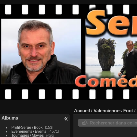
Accueil
/
Valenciennes-Foot
/
Albums
Rechercher dans ce lo
Profil-Serge / Book
153
Evenements / Events
4571
Tournages / Movies
4982