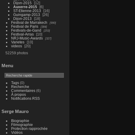
Dijon-2015
12
Auxerre-2015
6
ST-Etienne-2013
16
Guingamp-2013
26
Dijon-2013
18
Festival de Marrakech
990
Festival de Paris
384
Festivals-de-Gand
253
Festival-Arras
10
NRJ-Music-Awards
327
Varietes
10
videos
20
52259 photos
Menu
Tags
(0)
Recherche
Commentaires
(6)
À propos
Notifications RSS
Serge Mauro
Biographie
Filmographie
Protection rapprochée
Vidéos