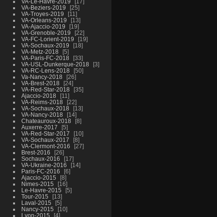
VA-Le-Havre-2019
17
VA-Beziers-2019
25
VA-Troyes-2019
11
VA-Orleans-2019
13
VA-Ajaccio-2019
19
VA-Grenoble-2019
22
VA-FC-Lorient-2019
19
VA-Sochaux-2019
18
VA-Metz-2018
5
VA-Paris-FC-2018
33
VA-USL-Dunkerque-2018
3
VA-RC-Lens-2018
50
Va-Nancy-2018
26
VA-Brest-2018
24
VA-Red-Star-2018
35
Ajaccio-2018
11
VA-Reims-2018
22
VA-Sochaux-2018
13
VA-Nancy-2018
14
Chateauroux-2018
8
Auxerre-2017
5
VA-Red-Star-2017
10
VA-Sochaux-2017
8
VA-Clermont-2016
27
Brest-2016
26
Sochaux-2016
17
VA-Ukraine-2016
14
Paris-FC-2016
6
Ajaccio-2015
8
Nimes-2015
16
Le-Havre-2015
5
Tour-2015
13
Laval-2015
5
Nancy-2015
10
Lyon-2015
4