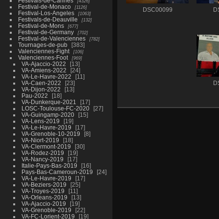
Festivals-de-Cannes
4326
Festival-de-Monaco
1126
DSC00099
D
Festival-Los-Angeles
1063
Festivals-de-Deauville
132
Festival-de-Mons
677
Festival-de-Germany
702
Festival-de-Valenciennes
782
Tournages-de-pub
383
Valenciennes-Fight
106
Valenciennes-Foot
969
VA-Ajaccio-2022
13
VA-Amiens-2022
24
VA-Le-Havre-2022
11
VA-Caen-2022
23
D
VA-Dijon-2022
13
Pau-2022
18
VA-Dunkerque-2021
17
LOSC-Toulouse-FC-2020
27
VA-Guingamp-2020
15
VA-Lens-2019
19
VA-Le-Havre-2019
17
VA-Grenoble-10-2019
8
VA-Niort-2019
18
VA-Clermont-2019
30
VA-Rodez-2019
19
VA-Nancy-2019
17
Italie-Pays-Bas-2019
16
Pays-Bas-Cameroun-2019
24
VA-Le-Havre-2019
17
VA-Beziers-2019
25
VA-Troyes-2019
11
VA-Orleans-2019
13
VA-Ajaccio-2019
19
VA-Grenoble-2019
22
VA-FC-Lorient-2019
19