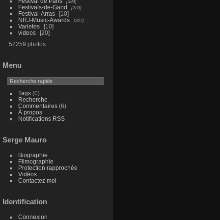
Festival de Paris
384
Festivals-de-Gand
253
Festival-Arras
10
NRJ-Music-Awards
327
Varietes
10
videos
20
52259 photos
Menu
Tags
(0)
Recherche
Commentaires
(6)
À propos
Notifications RSS
Serge Mauro
Biographie
Filmographie
Protection rapprochée
Vidéos
Contactez moi
Identification
Connexion