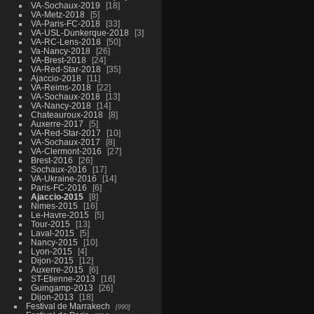
VA-Sochaux-2019
18
VA-Metz-2018
5
VA-Paris-FC-2018
33
VA-USL-Dunkerque-2018
3
VA-RC-Lens-2018
50
Va-Nancy-2018
26
VA-Brest-2018
24
VA-Red-Star-2018
35
Ajaccio-2018
11
VA-Reims-2018
22
VA-Sochaux-2018
13
VA-Nancy-2018
14
Chateauroux-2018
8
Auxerre-2017
5
VA-Red-Star-2017
10
VA-Sochaux-2017
8
VA-Clermont-2016
27
Brest-2016
26
Sochaux-2016
17
VA-Ukraine-2016
14
Paris-FC-2016
6
Ajaccio-2015
8
Nimes-2015
16
Le-Havre-2015
5
Tour-2015
13
Laval-2015
5
Nancy-2015
10
Lyon-2015
4
Dijon-2015
12
Auxerre-2015
6
ST-Etienne-2013
16
Guingamp-2013
26
Dijon-2013
18
Festival de Marrakech
990