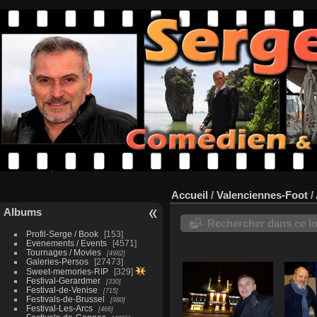
Accueil
/
Valenciennes-Foot
/
Albums
Rechercher dans ce lo
Profil-Serge / Book
153
Evenements / Events
4571
Tournages / Movies
4982
Galeries-Persos
27473
Sweet-memories-RIP
329
Festival-Gerardmer
330
Festival-de-Venise
715
Festivals-de-Brussel
980
Festival-Les-Arcs
466